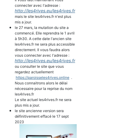
connecter avec l'adresse :
http://les4rives.eu/les4rives.fr
mais le site les4rives.fr n'est plus
mis a jour.
le 27 mars, la mutation du site a
commencé. Elle reprendra le 1 avril
à 5h30. A cette date l'ancien site
les4rives.fr ne sera plus accessible
directement. Il vous faudra alors
vous connecter avec l'adresse :
http://les4rives.eu/les4rives.fr
ou consulter le site que vous
regardez actuellement
https://paroisseles4rives.online
.
Nous connaitrons alors le délai
nécessaire pour la reprise du nom
les4rives.fr
Le site actuel les4rives.fr ne sera
plus mis a jour.
le site ancienne version sera
définitivement effacé le 17 sept
2023