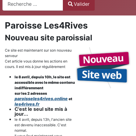
Recherche
Valider
Type 2 or more characters for results.
Paroisse Les4Rives
Nouveau site paroissial
Ce site est maintenant sur son nouveau
serveur
Cet article vous donne les actions en
cours. Il est mis à jour régulièrement
le 8 avril, depuis 10h, le site est
accessible avec le même contenu
indifféremment
sur les 2 adresses
paroisseles4rives.online
et
les4rives.fr
C'est le seul site mis à
jour...
le 4 avril, depuis 13h, l'ancien site
est devenu inaccessible. C'est
normal.
Il vous faut maintenant vous