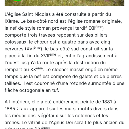
L'église Saint Nicolas a été construite à partir du
IXème. Le bas-côté nord est l'église romane originale,
ème
la nef de style roman provençal tardif (XII
)
comporte trois travées reposant sur des piliers
colossaux, le chœur est à quatre pans avec cinq
ème
nervures (XVI
), le bas-côté sud construit sur la
ème
place à la fin du XVII
et, enfin l'agrandissement à
l'ouest jusqu'à la route après la destruction du
ème
rempart au XX
. Le clocher massif érigé en même
temps que la nef est composé de galets et de pierres
taillées. Il est couronné d'une rotonde surmontée d'une
flèche octogonale en tuf.
A l'intérieur, elle a été entièrement peinte de 1881 à
1885 : faux appareil sur les murs, motifs divers dans
les médaillons, végétaux sur les colonnes et les
arches. Le vitrail de l'Agnus Dei serait le plus ancien du
ème